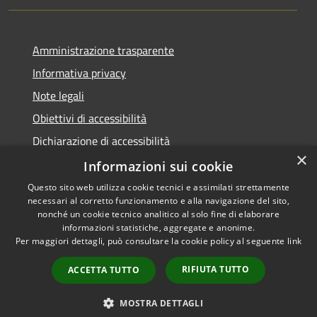
Amministrazione trasparente
Informativa privacy
Note legali
Obiettivi di accessibilità
Dichiarazione di accessibilità
×
Open Data
Informazioni sui cookie
Questo sito web utilizza cookie tecnici e assimilati strettamente
necessari al corretto funzionamento e alla navigazione del sito,
nonché un cookie tecnico analitico al solo fine di elaborare
informazioni statistiche, aggregate e anonime.
RSS
Copyright © 2026 • Comune di
Per maggiori dettagli, può consultare la cookie policy al seguente
link
Accessibilità
Cologno Monzese • Powered
Privacy
Municipium
Accesso
by
•
RIFIUTA TUTTO
ACCETTA TUTTO
Cookie
redazione
Mappa del sito
MOSTRA DETTAGLI