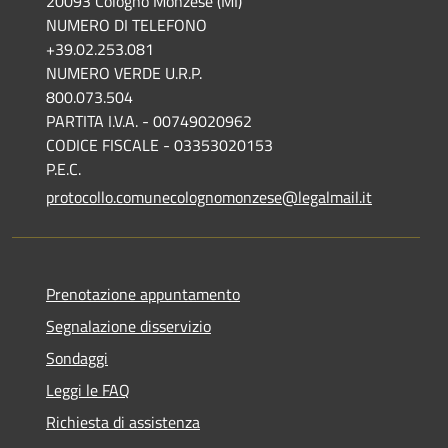
20093 Cologno Monzese (MI)
NUMERO DI TELEFONO
+39.02.253.081
NUMERO VERDE U.R.P.
800.073.504
PARTITA I.V.A. - 00749020962
CODICE FISCALE - 03353020153
P.E.C.
protocollo.comunecolognomonzese@legalmail.it
Prenotazione appuntamento
Segnalazione disservizio
Sondaggi
Leggi le FAQ
Richiesta di assistenza