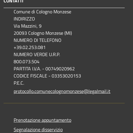
CONTATTI
Comune di Cologno Monzese
INDIRIZZO
Via Mazzini, 9
20093 Cologno Monzese (MI)
NUMERO DI TELEFONO
+39.02.253.081
NUMERO VERDE U.R.P.
800.073.504
PARTITA I.V.A. - 00749020962
CODICE FISCALE - 03353020153
P.E.C.
protocollo.comunecolognomonzese@legalmail.it
Prenotazione appuntamento
Segnalazione disservizio