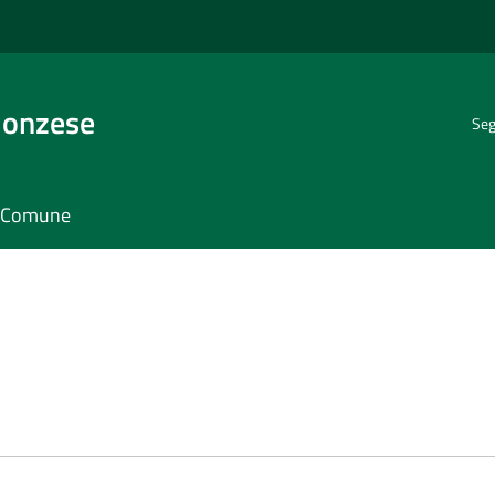
Monzese
Seg
il Comune
e