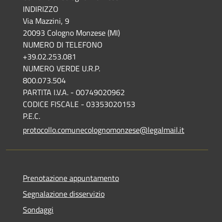
INDIRIZZO
Via Mazzini, 9
20093 Cologno Monzese (MI)
NUMERO DI TELEFONO
+39.02.253.081
NUMERO VERDE U.R.P.
800.073.504
PARTITA I.V.A. - 00749020962
CODICE FISCALE - 03353020153
P.E.C.
protocollo.comunecolognomonzese@legalmail.it
Prenotazione appuntamento
Segnalazione disservizio
Sondaggi