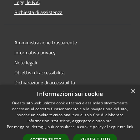
Leggi le FAQ
Richiesta di assistenza
Amministrazione trasparente
Informativa privacy
Note legali
Obiettivi di accessibilità
Dichiarazione di accessibilità
×
Open Data
Informazioni sui cookie
Questo sito web utilizza cookie tecnici e assimilati strettamente
necessari al corretto funzionamento e alla navigazione del sito,
nonché un cookie tecnico analitico al solo fine di elaborare
informazioni statistiche, aggregate e anonime.
RSS
Copyright © 2026 • Comune di
Per maggiori dettagli, può consultare la cookie policy al seguente
link
Accessibilità
Cologno Monzese • Powered
Privacy
Municipium
Accesso
by
•
RIFIUTA TUTTO
ACCETTA TUTTO