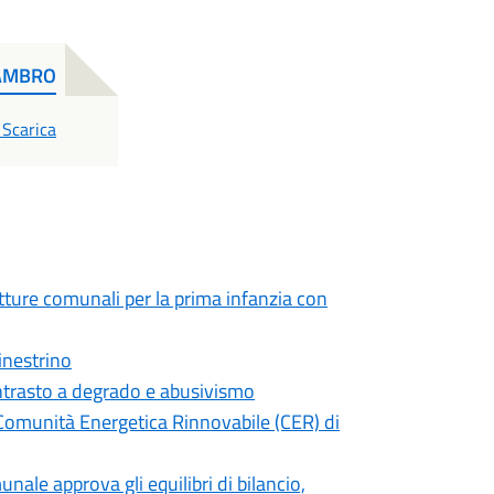
AMBRO
PDF
Scarica
tture comunali per la prima infanzia con
Ginestrino
contrasto a degrado e abusivismo
 Comunità Energetica Rinnovabile (CER) di
unale approva gli equilibri di bilancio,