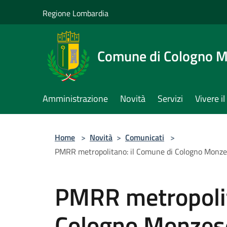
Salta al contenuto principale
Regione Lombardia
Comune di Cologno 
Amministrazione
Novità
Servizi
Vivere 
Home
>
Novità
>
Comunicati
>
PMRR metropolitano: il Comune di Cologno Monzese 
PMRR metropolit
Cologno Monzese 