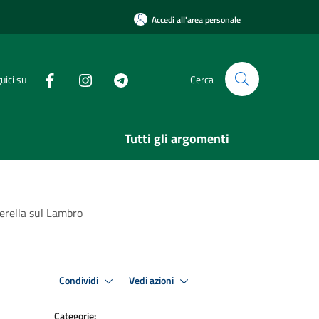
Accedi all'area personale
uici su
Cerca
Tutti gli argomenti
erella sul Lambro
Condividi
Vedi azioni
Categorie: