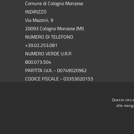
Comune di Cologno Monzese
INDIRIZZO
Via Mazzini, 9
20093 Cologno Monzese (MI)
NUMERO DI TELEFONO
+39.02.253.081
NUMERO VERDE U.R.P.
800.073.504
PARTITA I.V.A. - 00749020962
CODICE FISCALE - 03353020153
P.E.C.
protocollo.comunecolognomonzese@legalmail.it
Questo sito 
alla navig
RSS
Accessibilità
Privacy
Cookie
Mappa de