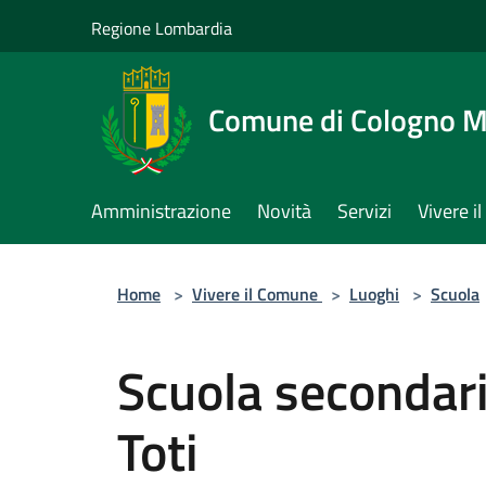
Salta al contenuto principale
Regione Lombardia
Comune di Cologno 
Amministrazione
Novità
Servizi
Vivere 
Home
>
Vivere il Comune
>
Luoghi
>
Scuola
Scuola secondaria
Toti