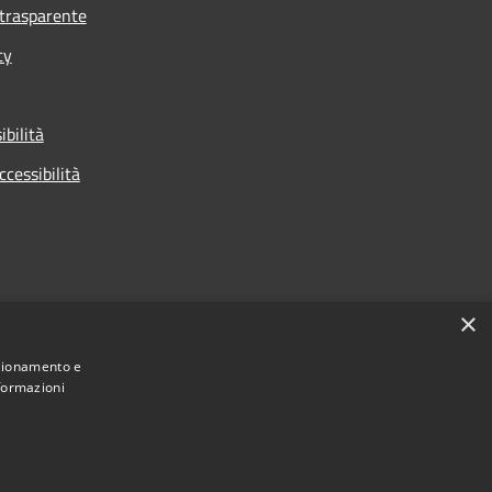
trasparente
cy
ibilità
ccessibilità
×
nzionamento e
nformazioni
Municipium
Accesso
 di Cologno Monzese • Powered by
•