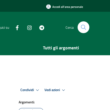
Accedi all'area personale
uici su
Cerca
Tutti gli argomenti
Condividi
Vedi azioni
Argomenti: