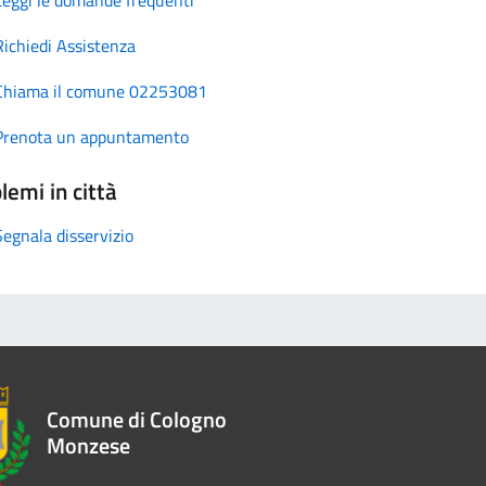
Richiedi Assistenza
Chiama il comune 02253081
Prenota un appuntamento
lemi in città
Segnala disservizio
Comune di Cologno
Monzese