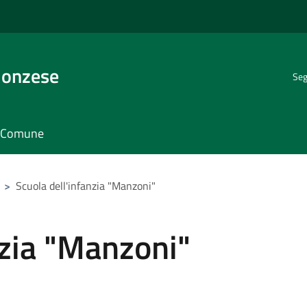
Monzese
Seg
il Comune
>
Scuola dell'infanzia "Manzoni"
nzia "Manzoni"