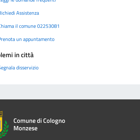
Richiedi Assistenza
Chiama il comune 02253081
Prenota un appuntamento
lemi in città
Segnala disservizio
Comune di Cologno
Monzese