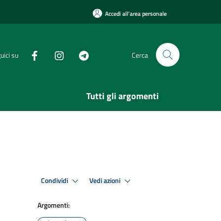
Accedi all'area personale
uici su
Cerca
Tutti gli argomenti
Condividi
Vedi azioni
Argomenti: