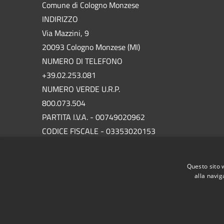
Comune di Cologno Monzese
INDIRIZZO
Via Mazzini, 9
20093 Cologno Monzese (MI)
NUMERO DI TELEFONO
+39.02.253.081
NUMERO VERDE U.R.P.
800.073.504
PARTITA I.V.A. - 00749020962
CODICE FISCALE - 03353020153
P.E.C.
protocollo.comunecolognomonzese@legalmail.it
Questo sito 
alla navig
RSS
Accessibilità
Privacy
Cookie
Mappa de