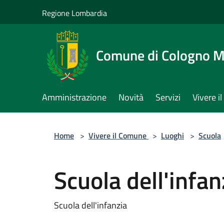
Salta al contenuto principale
Regione Lombardia
Comune di Cologno 
Amministrazione
Novità
Servizi
Vivere 
Home
>
Vivere il Comune
>
Luoghi
>
Scuola
Scuola dell'infa
Scuola dell'infanzia