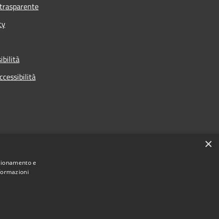
trasparente
cy
ibilità
ccessibilità
×
nzionamento e
nformazioni
Municipium
Accesso
 di Cologno Monzese • Powered by
•