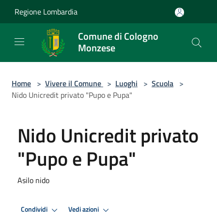
Salta al contenuto principale
Regione Lombardia
Comune di Cologno
Monzese
Home
>
Vivere il Comune
>
Luoghi
>
Scuola
>
Nido Unicredit privato "Pupo e Pupa"
Nido Unicredit privato
"Pupo e Pupa"
Asilo nido
Condividi
Vedi azioni