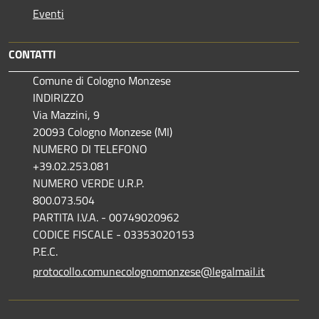
Eventi
CONTATTI
Comune di Cologno Monzese
INDIRIZZO
Via Mazzini, 9
20093 Cologno Monzese (MI)
NUMERO DI TELEFONO
+39.02.253.081
NUMERO VERDE U.R.P.
800.073.504
PARTITA I.V.A. - 00749020962
CODICE FISCALE - 03353020153
P.E.C.
protocollo.comunecolognomonzese@legalmail.it