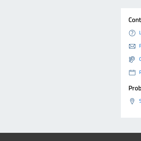
Cont
Prob