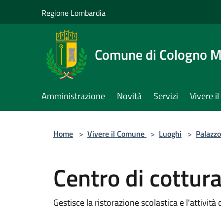
Salta al contenuto principale
Regione Lombardia
Comune di Cologno 
Amministrazione
Novità
Servizi
Vivere 
Home
>
Vivere il Comune
>
Luoghi
>
Palazzo
Centro di cottur
Gestisce la ristorazione scolastica e l'attività