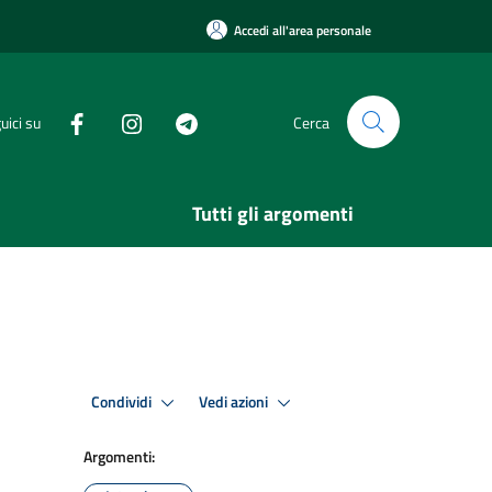
Accedi all'area personale
uici su
Cerca
Tutti gli argomenti
Condividi
Vedi azioni
Argomenti: