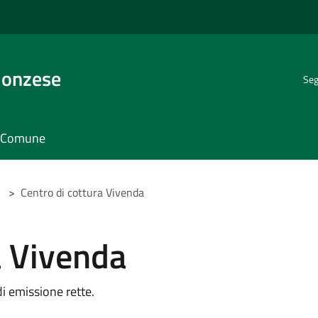
Monzese
Seg
il Comune
>
Centro di cottura Vivenda
a Vivenda
 di emissione rette.