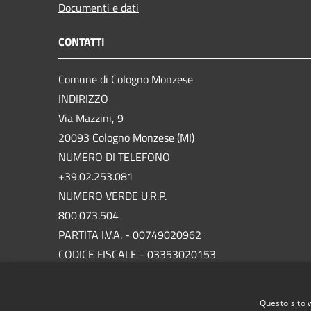
Documenti e dati
CONTATTI
Comune di Cologno Monzese
INDIRIZZO
Via Mazzini, 9
20093 Cologno Monzese (MI)
NUMERO DI TELEFONO
+39.02.253.081
NUMERO VERDE U.R.P.
800.073.504
PARTITA I.V.A. - 00749020962
CODICE FISCALE - 03353020153
P.E.C.
protocollo.comunecolognomonzese@legalmail.it
Questo sito 