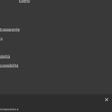
Eventi
trasparente
cy
ibilità
ccessibilità
×
nzionamento e