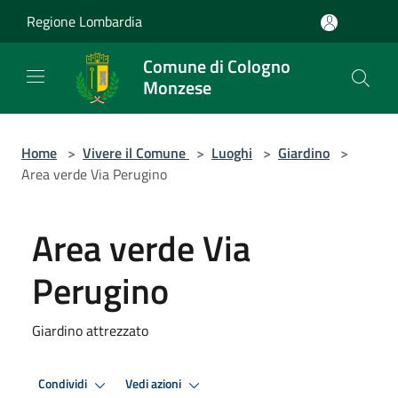
Salta al contenuto principale
Regione Lombardia
Comune di Cologno
Monzese
Home
>
Vivere il Comune
>
Luoghi
>
Giardino
>
Area verde Via Perugino
Area verde Via
Perugino
Giardino attrezzato
Condividi
Vedi azioni