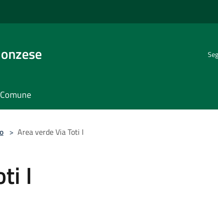
Monzese
Seg
il Comune
o
>
Area verde Via Toti I
ti I