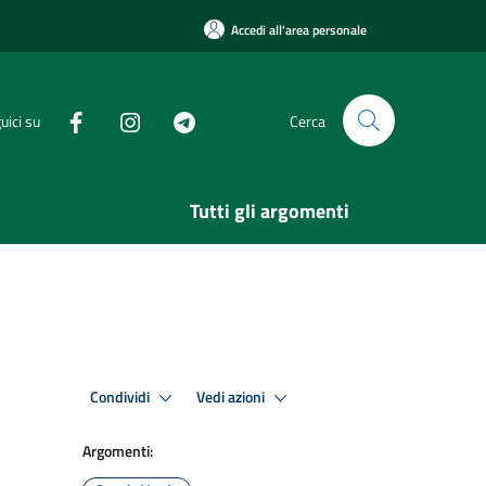
Accedi all'area personale
uici su
Cerca
Tutti gli argomenti
Condividi
Vedi azioni
Argomenti: