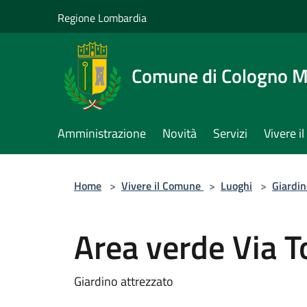
Salta al contenuto principale
Regione Lombardia
Comune di Cologno 
Amministrazione
Novità
Servizi
Vivere 
Home
>
Vivere il Comune
>
Luoghi
>
Giardin
Area verde Via To
Giardino attrezzato