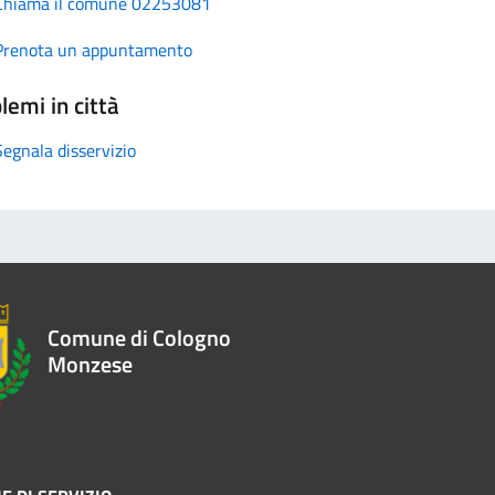
Chiama il comune 02253081
Prenota un appuntamento
lemi in città
Segnala disservizio
Comune di Cologno
Monzese