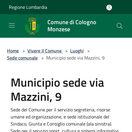
Salta al contenuto principale
Regione Lombardia
Comune di Cologno
Monzese
Home
>
Vivere il Comune
>
Luoghi
>
Sede comunale
>
Municipio sede via Mazzini, 9
Municipio sede via
Mazzini, 9
Sede del Comune per il servizio segreteria, risorse
umane ed organizzazione, e sede istituzionale del
Sindaco, Giunta e Consiglio comunale (ala sinistra).
Sede per il servizio sport, cultura e sistemi informativi