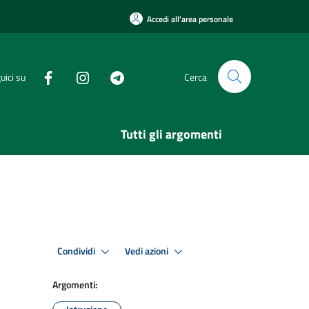
Accedi all'area personale
uici su
Cerca
Tutti gli argomenti
Condividi
Vedi azioni
Argomenti: