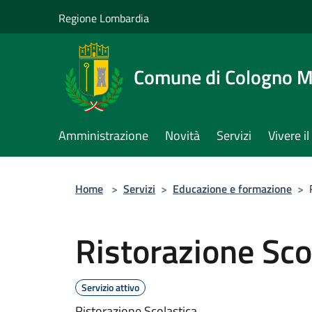
Salta al contenuto principale
Regione Lombardia
Comune di Cologno 
Amministrazione
Novità
Servizi
Vivere 
Home
>
Servizi
>
Educazione e formazione
>
Ristorazione Sco
Servizio attivo
Ristorazione Scolastica