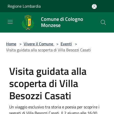
Salta al contenuto principale
Regione Lombardia
Comune di Cologno
Monzese
Home
>
Vivere il Comune
>
Eventi
>
Visita guidata alla scoperta di Villa Besozzi Casati
Visita guidata alla
scoperta di Villa
Besozzi Casati
Un viaggio esclusivo tra storia e poesia per scoprire i
segreti di Villa Besozzi Casati. Il 2 giugno alle 16.00.