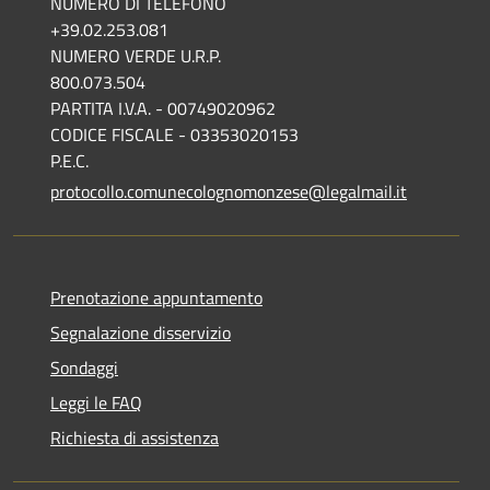
NUMERO DI TELEFONO
+39.02.253.081
NUMERO VERDE U.R.P.
800.073.504
PARTITA I.V.A. - 00749020962
CODICE FISCALE - 03353020153
P.E.C.
protocollo.comunecolognomonzese@legalmail.it
Prenotazione appuntamento
Segnalazione disservizio
Sondaggi
Leggi le FAQ
Richiesta di assistenza