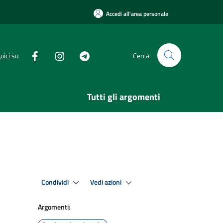
Accedi all'area personale
uici su
Cerca
Tutti gli argomenti
Condividi
Vedi azioni
Argomenti: