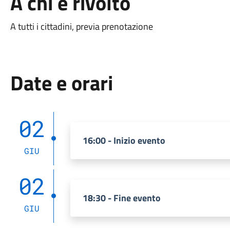
A chi è rivolto
A tutti i cittadini, previa prenotazione
Date e orari
02
16:00 - Inizio evento
GIU
02
18:30 - Fine evento
GIU