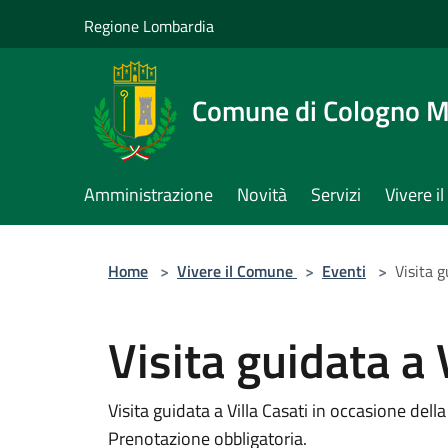
Salta al contenuto principale
Regione Lombardia
Comune di Cologno 
Amministrazione
Novità
Servizi
Vivere 
Home
>
Vivere il Comune
>
Eventi
>
Visita g
Visita guidata a 
Visita guidata a Villa Casati in occasione dell
Prenotazione obbligatoria.