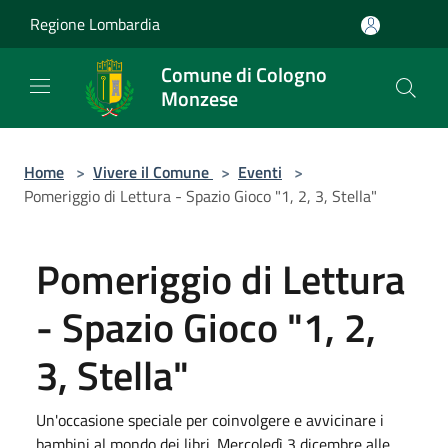
Salta al contenuto principale
Regione Lombardia
Comune di Cologno
Monzese
Home
>
Vivere il Comune
>
Eventi
>
Pomeriggio di Lettura - Spazio Gioco "1, 2, 3, Stella"
Pomeriggio di Lettura
- Spazio Gioco "1, 2,
3, Stella"
Un'occasione speciale per coinvolgere e avvicinare i
bambini al mondo dei libri. Mercoledì 3 dicembre alle