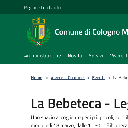
Salta al contenuto principale
Regione Lombardia
Comune di Cologno 
Amministrazione
Novità
Servizi
Vivere 
Home
>
Vivere il Comune
>
Eventi
>
La Bebe
La Bebeteca - Leg
Uno spazio accogliente per i più piccoli, con l
mercoledì 18 marzo, dalle 10.30 in Biblioteca