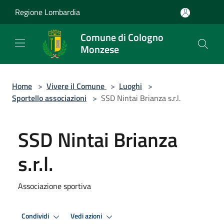
Salta al contenuto principale
Regione Lombardia
Comune di Cologno
Monzese
Home
>
Vivere il Comune
>
Luoghi
>
Sportello associazioni
>
SSD Nintai Brianza s.r.l.
SSD Nintai Brianza
s.r.l.
Associazione sportiva
Condividi
Vedi azioni