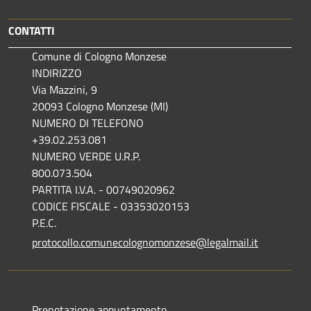
CONTATTI
Comune di Cologno Monzese
INDIRIZZO
Via Mazzini, 9
20093 Cologno Monzese (MI)
NUMERO DI TELEFONO
+39.02.253.081
NUMERO VERDE U.R.P.
800.073.504
PARTITA I.V.A. - 00749020962
CODICE FISCALE - 03353020153
P.E.C.
protocollo.comunecolognomonzese@legalmail.it
Prenotazione appuntamento