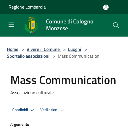
Salta al contenuto principale
Regione Lombardia
Comune di Cologno
Monzese
Home
>
Vivere il Comune
>
Luoghi
>
Sportello associazioni
>
Mass Communication
Mass Communication
Associazione culturale
Condividi
Vedi azioni
Argomenti: