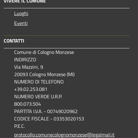
VIVERE IL COMUNE
Luoghi
Eventi
CONTATTI
Comune di Cologno Monzese
INDIRIZZO
Via Mazzini, 9
20093 Cologno Monzese (MI)
NUMERO DI TELEFONO
+39.02.253.081
NUMERO VERDE U.R.P.
800.073.504
PARTITA I.V.A. - 00749020962
CODICE FISCALE - 03353020153
P.E.C.
protocollo.comunecolognomonzese@legalmail.it