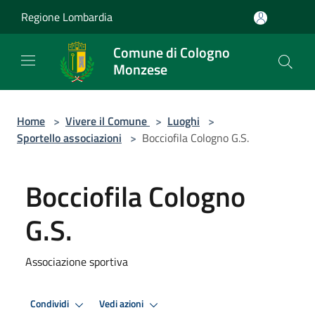
Salta al contenuto principale
Regione Lombardia
Comune di Cologno
Monzese
Home
>
Vivere il Comune
>
Luoghi
>
Sportello associazioni
>
Bocciofila Cologno G.S.
Bocciofila Cologno
G.S.
Associazione sportiva
Condividi
Vedi azioni