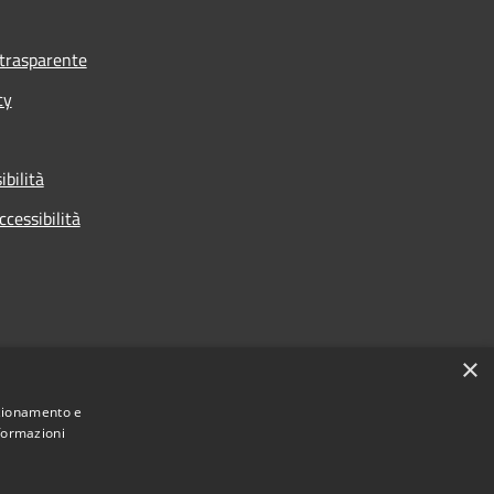
trasparente
cy
ibilità
ccessibilità
×
nzionamento e
nformazioni