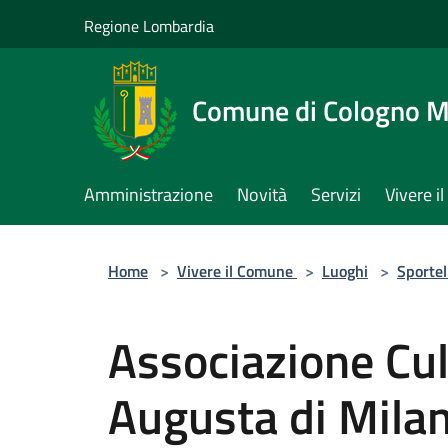
Salta al contenuto principale
Regione Lombardia
Comune di Cologno 
Amministrazione
Novità
Servizi
Vivere 
Home
>
Vivere il Comune
>
Luoghi
>
Sportel
Associazione Cult
Augusta di Mila