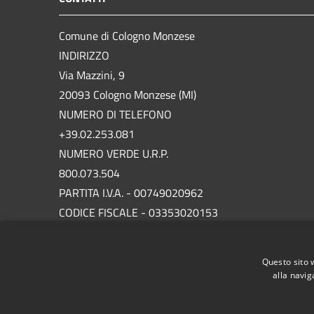
Comune di Cologno Monzese
INDIRIZZO
Via Mazzini, 9
20093 Cologno Monzese (MI)
NUMERO DI TELEFONO
+39.02.253.081
NUMERO VERDE U.R.P.
800.073.504
PARTITA I.V.A. - 00749020962
CODICE FISCALE - 03353020153
P.E.C.
protocollo.comunecolognomonzese@legalmail.it
Questo sito 
alla navig