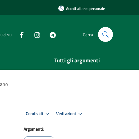
Accedi all'area personale
uici su
Cerca
Tutti gli argomenti
lano
Condividi
Vedi azioni
Argomenti: