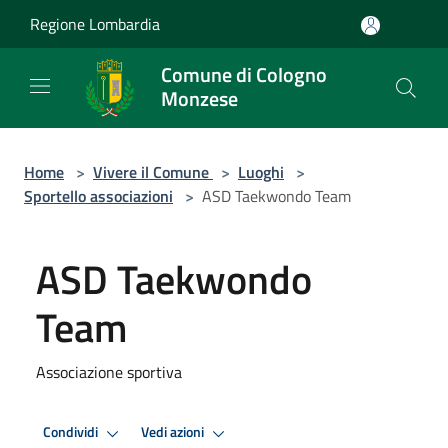
Salta al contenuto principale
Regione Lombardia
Comune di Cologno
Monzese
Home
>
Vivere il Comune
>
Luoghi
>
Sportello associazioni
>
ASD Taekwondo Team
ASD Taekwondo
Team
Associazione sportiva
Condividi
Vedi azioni