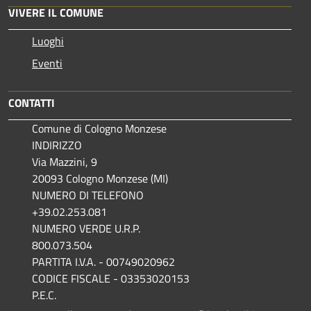
VIVERE IL COMUNE
Luoghi
Eventi
CONTATTI
Comune di Cologno Monzese
INDIRIZZO
Via Mazzini, 9
20093 Cologno Monzese (MI)
NUMERO DI TELEFONO
+39.02.253.081
NUMERO VERDE U.R.P.
800.073.504
PARTITA I.V.A. - 00749020962
CODICE FISCALE - 03353020153
P.E.C.