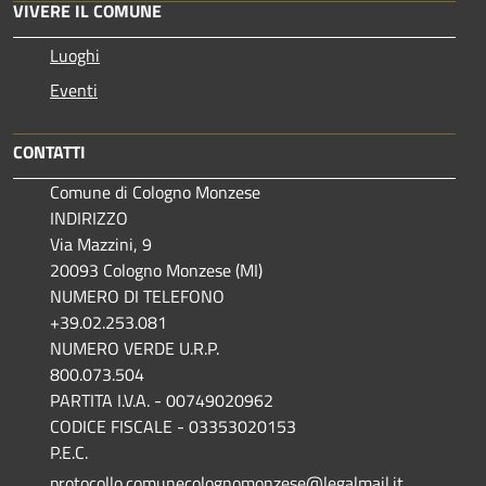
VIVERE IL COMUNE
Luoghi
Eventi
CONTATTI
Comune di Cologno Monzese
INDIRIZZO
Via Mazzini, 9
20093 Cologno Monzese (MI)
NUMERO DI TELEFONO
+39.02.253.081
NUMERO VERDE U.R.P.
800.073.504
PARTITA I.V.A. - 00749020962
CODICE FISCALE - 03353020153
P.E.C.
protocollo.comunecolognomonzese@legalmail.it