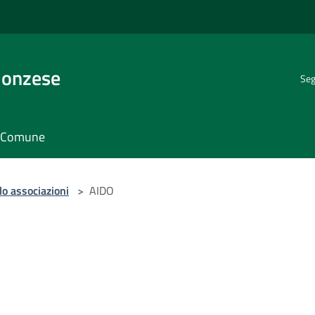
Monzese
Seg
il Comune
lo associazioni
>
AIDO