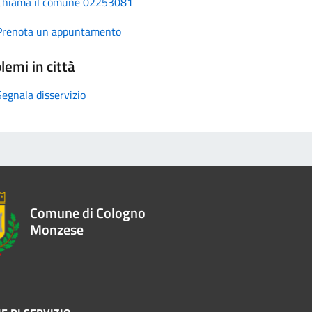
Chiama il comune 02253081
Prenota un appuntamento
lemi in città
Segnala disservizio
Comune di Cologno
Monzese