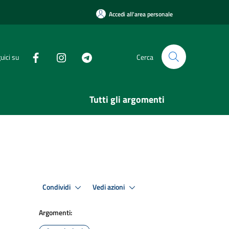
Accedi all'area personale
uici su
Cerca
Tutti gli argomenti
Condividi
Vedi azioni
Argomenti: