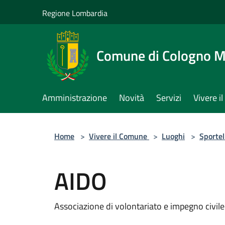
Salta al contenuto principale
Regione Lombardia
Comune di Cologno 
Amministrazione
Novità
Servizi
Vivere 
Home
>
Vivere il Comune
>
Luoghi
>
Sportel
AIDO
Associazione di volontariato e impegno civile