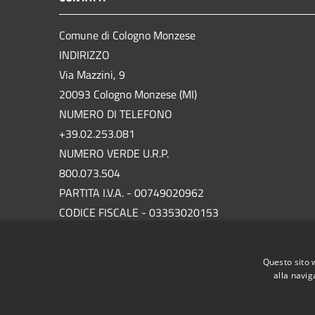
Comune di Cologno Monzese
INDIRIZZO
Via Mazzini, 9
20093 Cologno Monzese (MI)
NUMERO DI TELEFONO
+39.02.253.081
NUMERO VERDE U.R.P.
800.073.504
PARTITA I.V.A. - 00749020962
CODICE FISCALE - 03353020153
P.E.C.
protocollo.comunecolognomonzese@legalmail.it
Questo sito 
alla navig