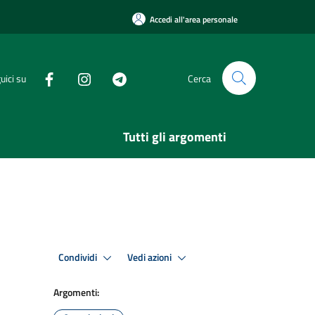
Accedi all'area personale
uici su
Cerca
Tutti gli argomenti
Condividi
Vedi azioni
Argomenti: