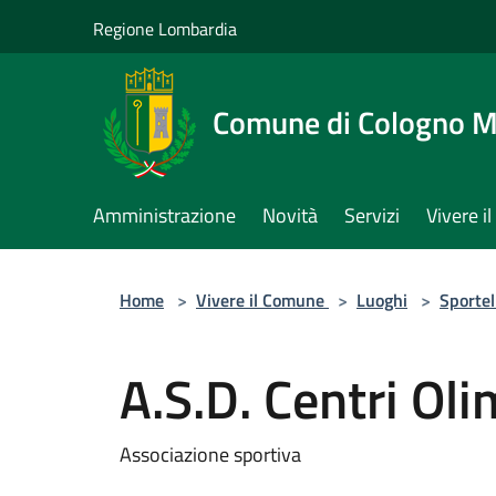
Salta al contenuto principale
Regione Lombardia
Comune di Cologno 
Amministrazione
Novità
Servizi
Vivere 
Home
>
Vivere il Comune
>
Luoghi
>
Sportel
A.S.D. Centri Oli
Associazione sportiva