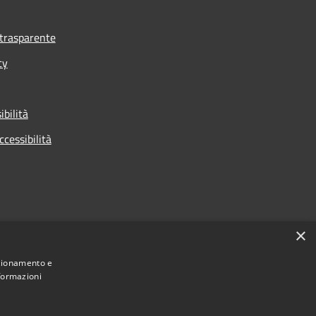
trasparente
cy
ibilità
ccessibilità
×
nzionamento e
nformazioni