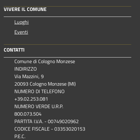
VIVERE IL COMUNE
Luoghi
Eventi
CONTATTI
Comune di Cologno Monzese
INDIRIZZO
Via Mazzini, 9
20093 Cologno Monzese (MI)
NUMERO DI TELEFONO
+39.02.253.081
NUMERO VERDE U.R.P.
800.073.504
PARTITA I.V.A. - 00749020962
CODICE FISCALE - 03353020153
P.E.C.