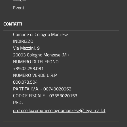
Eventi
CONTATTI
Comune di Cologno Monzese
INDIRIZZO
Via Mazzini, 9
20093 Cologno Monzese (MI)
NUMERO DI TELEFONO
+39.02.253.081
NUMERO VERDE U.R.P.
800.073.504
PARTITA I.V.A. - 00749020962
CODICE FISCALE - 03353020153
P.E.C.
protocollo.comunecolognomonzese@legalmail.it