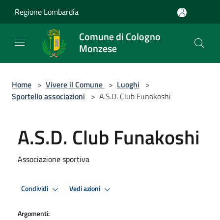
Salta al contenuto principale
Regione Lombardia
Comune di Cologno
Monzese
Home
>
Vivere il Comune
>
Luoghi
>
Sportello associazioni
>
A.S.D. Club Funakoshi
A.S.D. Club Funakoshi
Associazione sportiva
Condividi
Vedi azioni
Argomenti: