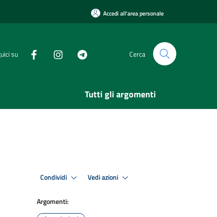
Accedi all'area personale
uici su
Cerca
Tutti gli argomenti
Condividi
Vedi azioni
Argomenti: