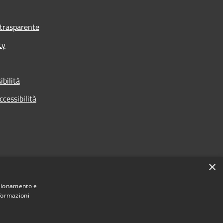
trasparente
cy
ibilità
ccessibilità
×
nzionamento e
nformazioni