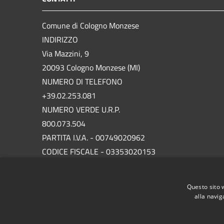
Comune di Cologno Monzese
INDIRIZZO
Via Mazzini, 9
20093 Cologno Monzese (MI)
NUMERO DI TELEFONO
+39.02.253.081
NUMERO VERDE U.R.P.
800.073.504
PARTITA I.V.A. - 00749020962
CODICE FISCALE - 03353020153
P.E.C.
protocollo.comunecolognomonzese@legalmail.it
Questo sito 
alla navig