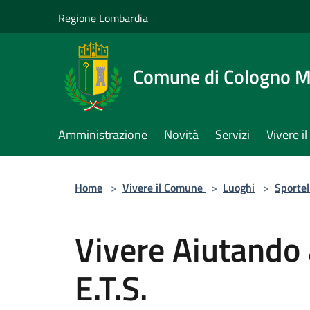
Salta al contenuto principale
Regione Lombardia
Comune di Cologno 
Amministrazione
Novità
Servizi
Vivere 
Home
>
Vivere il Comune
>
Luoghi
>
Sportel
Vivere Aiutando 
E.T.S.