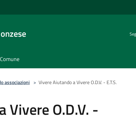
Monzese
Seg
il Comune
lo associazioni
>
Vivere Aiutando a Vivere O.D.V. - E.T.S.
a Vivere O.D.V. -