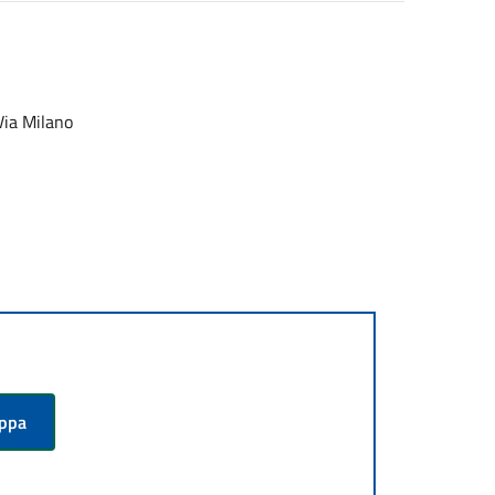
 Via Milano
appa