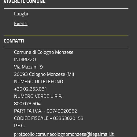
VIVERE IL COMUNE
Luoghi
Eventi
CONTATTI
Comune di Cologno Monzese
INDIRIZZO
Via Mazzini, 9
20093 Cologno Monzese (MI)
NUMERO DI TELEFONO
+39.02.253.081
NUMERO VERDE U.R.P.
800.073.504
PARTITA I.V.A. - 00749020962
CODICE FISCALE - 03353020153
P.E.C.
protocollo.comunecolognomonzese@legalmail.it