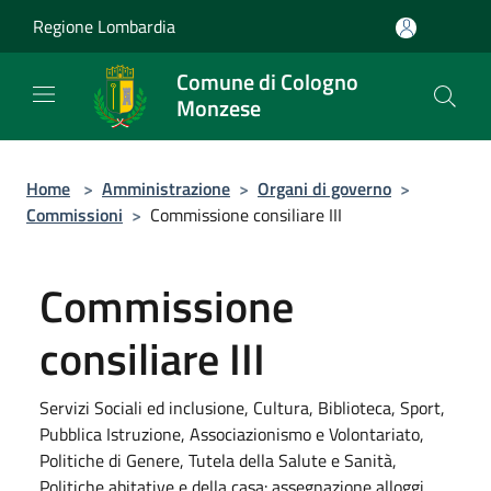
Salta al contenuto principale
Regione Lombardia
Comune di Cologno
Monzese
Home
>
Amministrazione
>
Organi di governo
>
Commissioni
>
Commissione consiliare III
Commissione
consiliare III
Servizi Sociali ed inclusione, Cultura, Biblioteca, Sport,
Pubblica Istruzione, Associazionismo e Volontariato,
Politiche di Genere, Tutela della Salute e Sanità,
Politiche abitative e della casa: assegnazione alloggi,