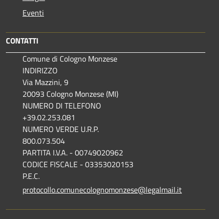
Eventi
CONTATTI
Comune di Cologno Monzese
INDIRIZZO
Via Mazzini, 9
20093 Cologno Monzese (MI)
NUMERO DI TELEFONO
+39.02.253.081
NUMERO VERDE U.R.P.
800.073.504
PARTITA I.V.A. - 00749020962
CODICE FISCALE - 03353020153
P.E.C.
protocollo.comunecolognomonzese@legalmail.it