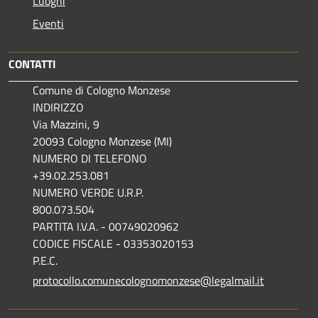
Luoghi
Eventi
CONTATTI
Comune di Cologno Monzese
INDIRIZZO
Via Mazzini, 9
20093 Cologno Monzese (MI)
NUMERO DI TELEFONO
+39.02.253.081
NUMERO VERDE U.R.P.
800.073.504
PARTITA I.V.A. - 00749020962
CODICE FISCALE - 03353020153
P.E.C.
protocollo.comunecolognomonzese@legalmail.it