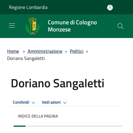
Salta al contenuto principale
Regione Lombardia
Comune di Cologno
Monzese
Home
>
Amministrazione
>
Politici
>
Doriano Sangaletti
Doriano Sangaletti
Condividi
Vedi azioni
INDICE DELLA PAGINA