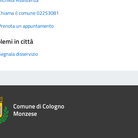
Chiama il comune 02253081
Prenota un appuntamento
lemi in città
Segnala disservizio
Comune di Cologno
Monzese