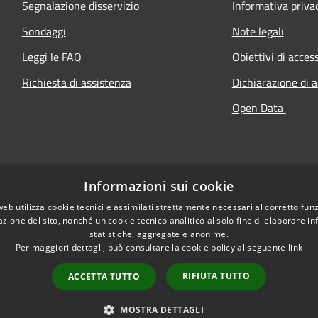
Segnalazione disservizio
Informativa priva
Sondaggi
Note legali
Leggi le FAQ
Obiettivi di access
Richiesta di assistenza
Dichiarazione di a
Open Data
Informazioni sui cookie
web utilizza cookie tecnici e assimilati strettamente necessari al corretto fu
azione del sito, nonché un cookie tecnico analitico al solo fine di elaborare i
statistiche, aggregate e anonime.
Per maggiori dettagli, può consultare la cookie policy al seguente
link
RIFIUTA TUTTO
ACCETTA TUTTO
l sito
Copyright © 2026 • Comune
MOSTRA DETTAGLI