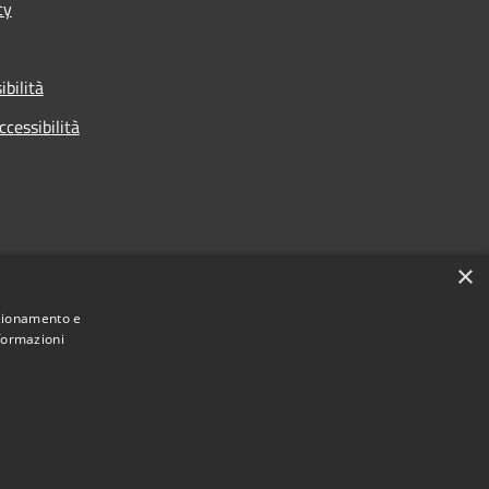
cy
ibilità
ccessibilità
×
nzionamento e
nformazioni
Municipium
Accesso
 di Cologno Monzese • Powered by
•
redazione