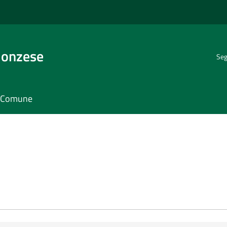
Monzese
Seg
il Comune