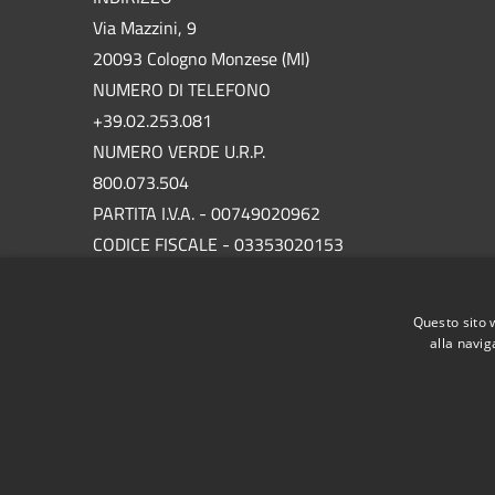
Via Mazzini, 9
20093 Cologno Monzese (MI)
NUMERO DI TELEFONO
+39.02.253.081
NUMERO VERDE U.R.P.
800.073.504
PARTITA I.V.A. - 00749020962
CODICE FISCALE - 03353020153
P.E.C.
protocollo.comunecolognomonzese@legalmail.it
Questo sito 
alla navig
RSS
Accessibilità
Privacy
Cookie
Mappa de