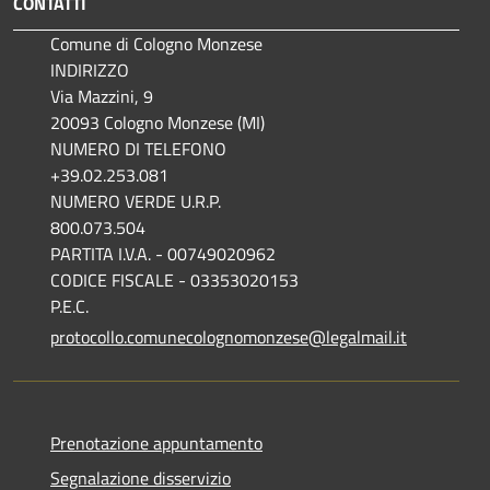
CONTATTI
Comune di Cologno Monzese
INDIRIZZO
Via Mazzini, 9
20093 Cologno Monzese (MI)
NUMERO DI TELEFONO
+39.02.253.081
NUMERO VERDE U.R.P.
800.073.504
PARTITA I.V.A. - 00749020962
CODICE FISCALE - 03353020153
P.E.C.
protocollo.comunecolognomonzese@legalmail.it
Prenotazione appuntamento
Segnalazione disservizio