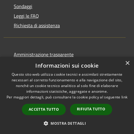
Sondaggi
Leggi le FAQ
Richiesta di assistenza
Amministrazione trasparente
×
Informativa privacy
Informazioni sui cookie
Note legali
Questo sito web utilizza cookie tecnici e assimilati strettamente
necessari al corretto funzionamento e alla navigazione del sito,
Obiettivi di accessibilità
nonché un cookie tecnico analitico al solo fine di elaborare
informazioni statistiche, aggregate e anonime.
Dichiarazione di accessibilità
Per maggiori dettagli, può consultare la cookie policy al seguente
link
Open Data
RIFIUTA TUTTO
ACCETTA TUTTO
MOSTRA DETTAGLI
RSS
Copyright © 2026 • Comune di