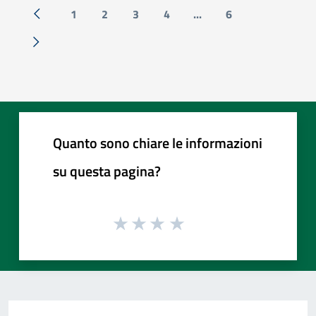
1
2
3
4
...
6
« Precedente
Successiva »
Quanto sono chiare le informazioni
su questa pagina?