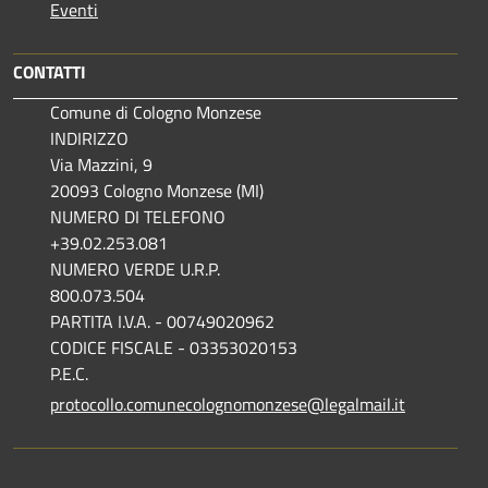
Eventi
CONTATTI
Comune di Cologno Monzese
INDIRIZZO
Via Mazzini, 9
20093 Cologno Monzese (MI)
NUMERO DI TELEFONO
+39.02.253.081
NUMERO VERDE U.R.P.
800.073.504
PARTITA I.V.A. - 00749020962
CODICE FISCALE - 03353020153
P.E.C.
protocollo.comunecolognomonzese@legalmail.it