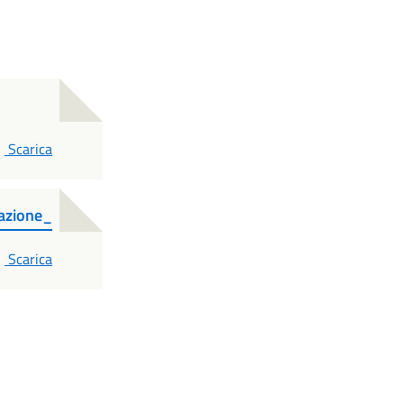
PDF
Scarica
azione_
PDF
Scarica