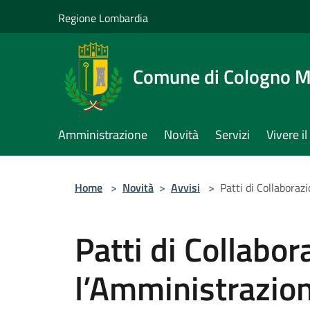
Salta al contenuto principale
Regione Lombardia
Comune di Cologno 
Amministrazione
Novità
Servizi
Vivere 
Home
>
Novità
>
Avvisi
>
Patti di Collabora
Patti di Collabo
l’Amministrazio