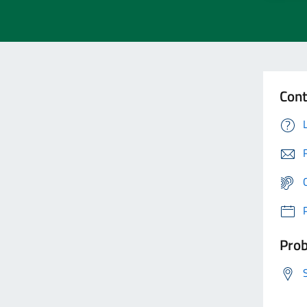
Cont
Prob