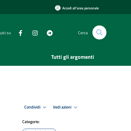
Accedi all'area personale
uici su
Cerca
Tutti gli argomenti
Condividi
Vedi azioni
Categorie: