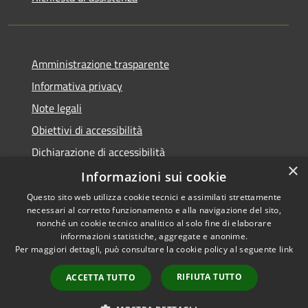
Amministrazione trasparente
Informativa privacy
Note legali
Obiettivi di accessibilità
Dichiarazione di accessibilità
×
Open Data
Informazioni sui cookie
Questo sito web utilizza cookie tecnici e assimilati strettamente
necessari al corretto funzionamento e alla navigazione del sito,
nonché un cookie tecnico analitico al solo fine di elaborare
informazioni statistiche, aggregate e anonime.
RSS
Copyright © 2026 • Comune di
Per maggiori dettagli, può consultare la cookie policy al seguente
link
Accessibilità
Cologno Monzese • Powered
Privacy
Municipium
Accesso
by
•
RIFIUTA TUTTO
ACCETTA TUTTO
Cookie
redazione