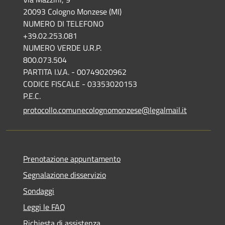
20093 Cologno Monzese (MI)
NUMERO DI TELEFONO
+39.02.253.081
NUMERO VERDE U.R.P.
800.073.504
PARTITA I.V.A. - 00749020962
CODICE FISCALE - 03353020153
P.E.C.
protocollo.comunecolognomonzese@legalmail.it
Prenotazione appuntamento
Segnalazione disservizio
Sondaggi
Leggi le FAQ
Richiesta di assistenza