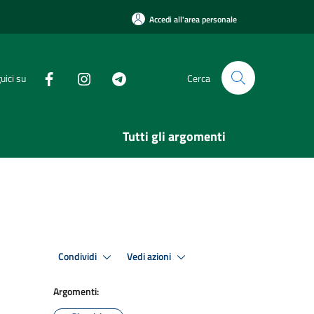
Accedi all'area personale
uici su
Cerca
Tutti gli argomenti
Condividi
Vedi azioni
Argomenti: