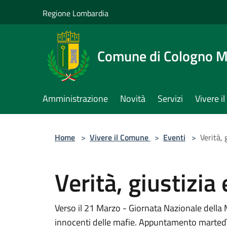
Salta al contenuto principale
Regione Lombardia
Comune di Cologno 
Amministrazione
Novità
Servizi
Vivere 
Home
>
Vivere il Comune
>
Eventi
>
Verità, 
Verità, giustizia 
Verso il 21 Marzo - Giornata Nazionale della 
innocenti delle mafie. Appuntamento martedì 1