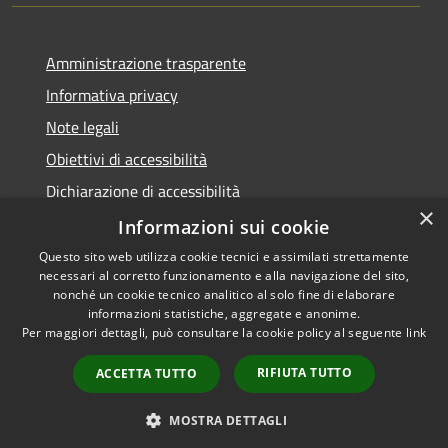
Amministrazione trasparente
Informativa privacy
Note legali
Obiettivi di accessibilità
Dichiarazione di accessibilità
×
Open Data
Informazioni sui cookie
Questo sito web utilizza cookie tecnici e assimilati strettamente
necessari al corretto funzionamento e alla navigazione del sito,
nonché un cookie tecnico analitico al solo fine di elaborare
informazioni statistiche, aggregate e anonime.
RSS
Copyright © 2026 • Comune di
Per maggiori dettagli, può consultare la cookie policy al seguente
link
Accessibilità
Cologno Monzese • Powered
Privacy
Municipium
Accesso
by
•
RIFIUTA TUTTO
ACCETTA TUTTO
Cookie
redazione
Mappa del sito
MOSTRA DETTAGLI