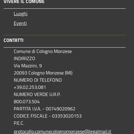
VIVERE IL COMUNE
Luoghi
Eventi
CONTATTI
Comune di Cologno Monzese
INDIRIZZO
Via Mazzini, 9
20093 Cologno Monzese (MI)
NUMERO DI TELEFONO
+39.02.253.081
NUMERO VERDE U.R.P.
800.073.504
PARTITA I.V.A. - 00749020962
CODICE FISCALE - 03353020153
P.E.C.
protocollo.comunecolognomonzese@legalmail.it