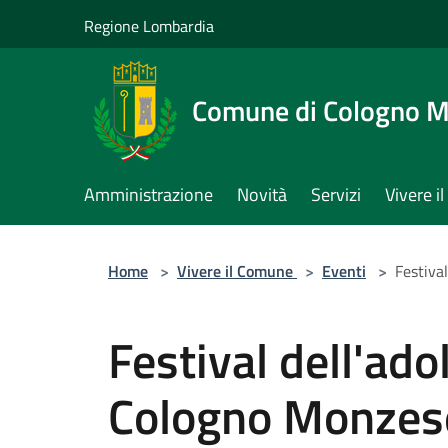
Salta al contenuto principale
Regione Lombardia
Comune di Cologno 
Amministrazione
Novità
Servizi
Vivere 
Home
>
Vivere il Comune
>
Eventi
>
Festiva
Festival dell'ado
Cologno Monzes