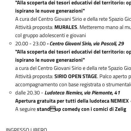
"Alla scoperta dei tesori educativi del territorio: 
ispirano le
nuove generazioni"
A cura del Centro Giovani Sirio e della rete Spazio 
Attività proposta:
MURALES
. Metteremo mano al mur
col gruppo adolescenti e giovani
20.00 - 23.00
- Centro Giovani Sirio, via Pascoli, 29
"Alla scoperta dei tesori educativi del territorio: 
ispirano le
nuove generazioni"
a cura del Centro Giovani Sirio e della rete Spazio G
Attività proposta:
SIRIO OPEN STAGE
. Palco aperto p
accompagnamento con base registrata o strumentale
dalle 20.30 -
Ludoteca Nemiex, v
ia Piemonte, 41
Apertura gratuita per tutti della ludoteca NEMIEX
A seguire
standup comedy con i comici di Zelig
INGRESSO LIBERO