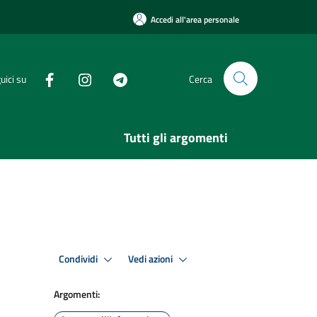
Accedi all'area personale
uici su
Cerca
Tutti gli argomenti
Condividi
Vedi azioni
Argomenti: