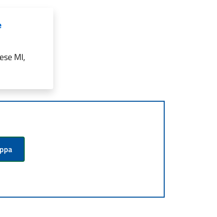
e
ese MI,
appa