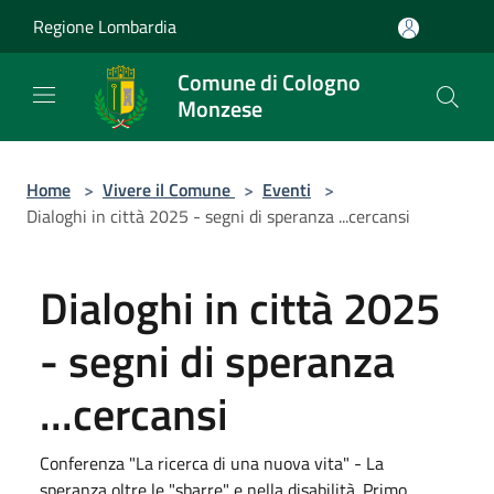
Salta al contenuto principale
Regione Lombardia
Comune di Cologno
Monzese
Home
>
Vivere il Comune
>
Eventi
>
Dialoghi in città 2025 - segni di speranza ...cercansi
Dialoghi in città 2025
- segni di speranza
...cercansi
Conferenza "La ricerca di una nuova vita" - La
speranza oltre le "sbarre" e nella disabilità. Primo