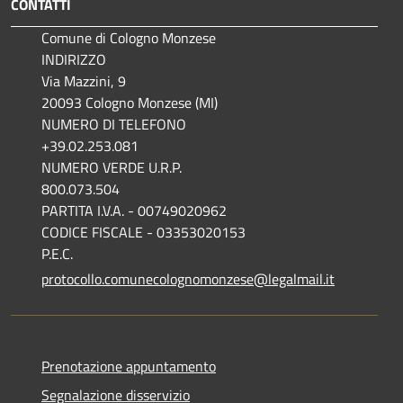
CONTATTI
Comune di Cologno Monzese
INDIRIZZO
Via Mazzini, 9
20093 Cologno Monzese (MI)
NUMERO DI TELEFONO
+39.02.253.081
NUMERO VERDE U.R.P.
800.073.504
PARTITA I.V.A. - 00749020962
CODICE FISCALE - 03353020153
P.E.C.
protocollo.comunecolognomonzese@legalmail.it
Prenotazione appuntamento
Segnalazione disservizio