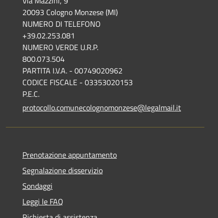
Via Mazzini, 9
20093 Cologno Monzese (MI)
NUMERO DI TELEFONO
+39.02.253.081
NUMERO VERDE U.R.P.
800.073.504
PARTITA I.V.A. - 00749020962
CODICE FISCALE - 03353020153
P.E.C.
protocollo.comunecolognomonzese@legalmail.it
Prenotazione appuntamento
Segnalazione disservizio
Sondaggi
Leggi le FAQ
Richiesta di assistenza