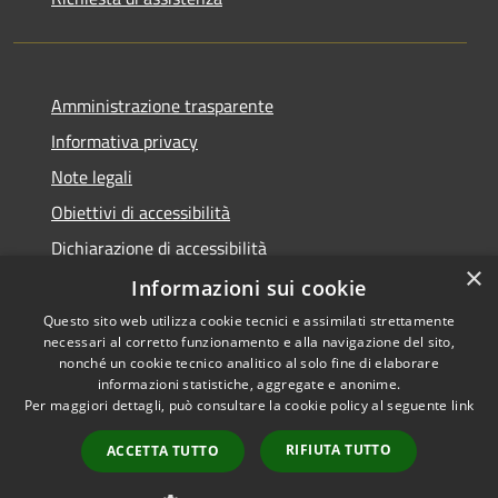
Amministrazione trasparente
Informativa privacy
Note legali
Obiettivi di accessibilità
Dichiarazione di accessibilità
×
Open Data
Informazioni sui cookie
Questo sito web utilizza cookie tecnici e assimilati strettamente
necessari al corretto funzionamento e alla navigazione del sito,
nonché un cookie tecnico analitico al solo fine di elaborare
informazioni statistiche, aggregate e anonime.
RSS
Copyright © 2026 • Comune di
Per maggiori dettagli, può consultare la cookie policy al seguente
link
Accessibilità
Cologno Monzese • Powered
Privacy
Municipium
Accesso
by
•
RIFIUTA TUTTO
ACCETTA TUTTO
Cookie
redazione