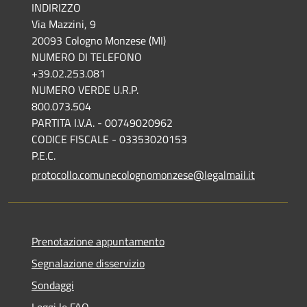
INDIRIZZO
Via Mazzini, 9
20093 Cologno Monzese (MI)
NUMERO DI TELEFONO
+39.02.253.081
NUMERO VERDE U.R.P.
800.073.504
PARTITA I.V.A. - 00749020962
CODICE FISCALE - 03353020153
P.E.C.
protocollo.comunecolognomonzese@legalmail.it
Prenotazione appuntamento
Segnalazione disservizio
Sondaggi
Leggi le FAQ