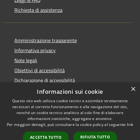
Richiesta di assistenza
Amministrazione trasparente
Informativa privacy
Note legali
Obiettivi di accessibilità
Dichiarazione di accessibilità
×
Open Data
Informazioni sui cookie
Questo sito web utilizza cookie tecnici e assimilati strettamente
necessari al corretto funzionamento e alla navigazione del sito,
nonché un cookie tecnico analitico al solo fine di elaborare
informazioni statistiche, aggregate e anonime.
RSS
Copyright © 2026 • Comune di
Per maggiori dettagli, può consultare la cookie policy al seguente
link
Accessibilità
Cologno Monzese • Powered
Privacy
Municipium
Accesso
by
•
RIFIUTA TUTTO
ACCETTA TUTTO