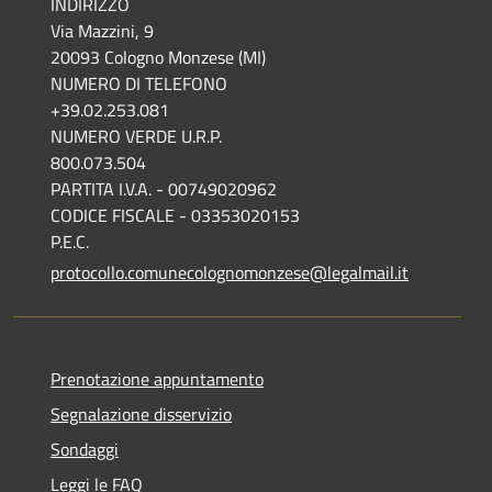
INDIRIZZO
Via Mazzini, 9
20093 Cologno Monzese (MI)
NUMERO DI TELEFONO
+39.02.253.081
NUMERO VERDE U.R.P.
800.073.504
PARTITA I.V.A. - 00749020962
CODICE FISCALE - 03353020153
P.E.C.
protocollo.comunecolognomonzese@legalmail.it
Prenotazione appuntamento
Segnalazione disservizio
Sondaggi
Leggi le FAQ