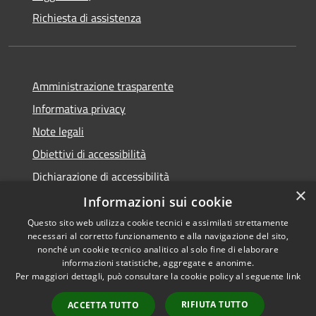
Richiesta di assistenza
Amministrazione trasparente
Informativa privacy
Note legali
Obiettivi di accessibilità
Dichiarazione di accessibilità
×
Open Data
Informazioni sui cookie
Questo sito web utilizza cookie tecnici e assimilati strettamente
necessari al corretto funzionamento e alla navigazione del sito,
nonché un cookie tecnico analitico al solo fine di elaborare
informazioni statistiche, aggregate e anonime.
RSS
Copyright © 2026 • Comune di
Per maggiori dettagli, può consultare la cookie policy al seguente
link
Accessibilità
Cologno Monzese • Powered
Privacy
Municipium
Accesso
by
•
RIFIUTA TUTTO
ACCETTA TUTTO