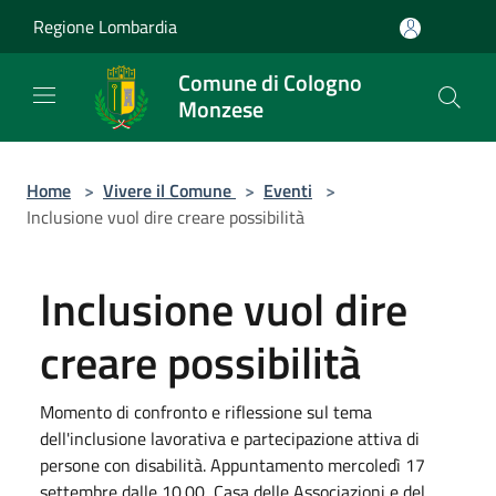
Salta al contenuto principale
Regione Lombardia
Comune di Cologno
Monzese
Home
>
Vivere il Comune
>
Eventi
>
Inclusione vuol dire creare possibilità
Inclusione vuol dire
creare possibilità
Momento di confronto e riflessione sul tema
dell'inclusione lavorativa e partecipazione attiva di
persone con disabilità. Appuntamento mercoledì 17
settembre dalle 10.00, Casa delle Associazioni e del