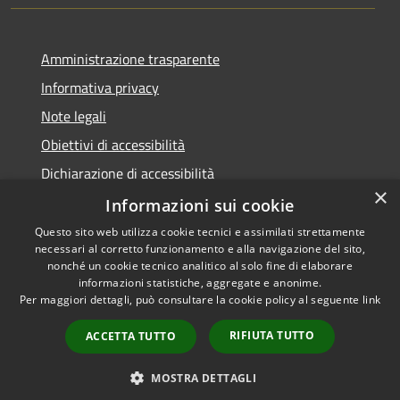
Amministrazione trasparente
Informativa privacy
Note legali
Obiettivi di accessibilità
Dichiarazione di accessibilità
×
Open Data
Informazioni sui cookie
Questo sito web utilizza cookie tecnici e assimilati strettamente
necessari al corretto funzionamento e alla navigazione del sito,
nonché un cookie tecnico analitico al solo fine di elaborare
informazioni statistiche, aggregate e anonime.
RSS
Copyright © 2026 • Comune di
Per maggiori dettagli, può consultare la cookie policy al seguente
link
Accessibilità
Cologno Monzese • Powered
Privacy
Municipium
Accesso
by
•
RIFIUTA TUTTO
ACCETTA TUTTO
Cookie
redazione
Mappa del sito
MOSTRA DETTAGLI