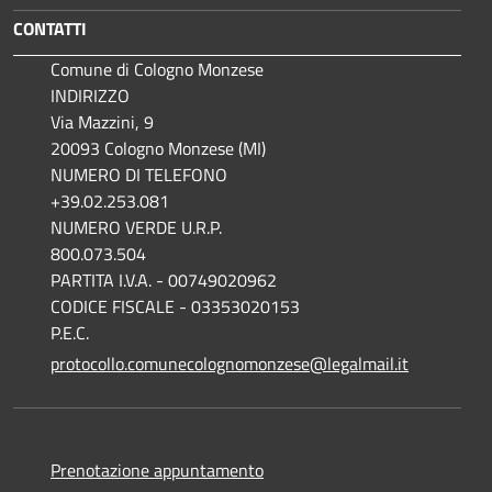
CONTATTI
Comune di Cologno Monzese
INDIRIZZO
Via Mazzini, 9
20093 Cologno Monzese (MI)
NUMERO DI TELEFONO
+39.02.253.081
NUMERO VERDE U.R.P.
800.073.504
PARTITA I.V.A. - 00749020962
CODICE FISCALE - 03353020153
P.E.C.
protocollo.comunecolognomonzese@legalmail.it
Prenotazione appuntamento