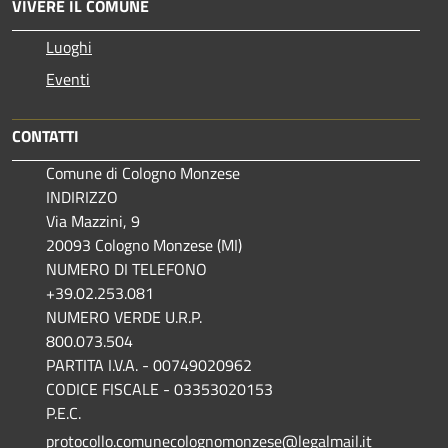
VIVERE IL COMUNE
Luoghi
Eventi
CONTATTI
Comune di Cologno Monzese
INDIRIZZO
Via Mazzini, 9
20093 Cologno Monzese (MI)
NUMERO DI TELEFONO
+39.02.253.081
NUMERO VERDE U.R.P.
800.073.504
PARTITA I.V.A. - 00749020962
CODICE FISCALE - 03353020153
P.E.C.
protocollo.comunecolognomonzese@legalmail.it