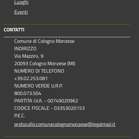
Luoghi
Eventi
CONTATTI
Comune di Cologno Monzese
INDIRIZZO
Via Mazzini, 9
20093 Cologno Monzese (MI)
NUMERO DI TELEFONO
+39.02.253.081
NUMERO VERDE U.R.P.
800.073.504
PARTITA I.V.A. - 00749020962
CODICE FISCALE - 03353020153
P.E.C.
protocollo.comunecolognomonzese@legalmail.it